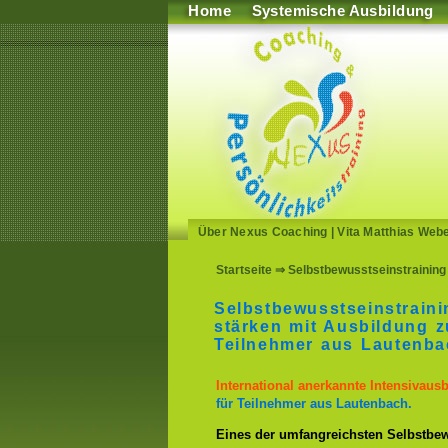
Home
Systemische Ausbildung
Über Nexus Coaching
|
Vita Matthias Web
Startseite
⇒ Selbstbewusstseinstraining 
Selbstbewusstseinstrain
stärken mit Ausbildung z
Teilnehmer aus Lautenba
International anerkannte Intensivaus
für Teilnehmer aus Lautenbach.
Eines der umfangreichsten Selbstbew