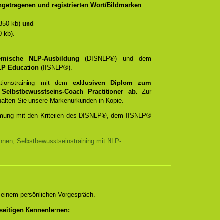
getragenen und registrierten Wort/Bildmarken
850 kb)
und
 kb).
temische NLP-Ausbildung
(DISNLP®) und dem
 NLP Education
(IISNLP®).
ationstraining mit dem
exklusiven Diplom zum
d
Selbstbewusstseins-Coach Practitioner ab.
Zur
rhalten Sie unsere Markenurkunden in Kopie.
timmung mit den Kriterien des DISNLP®, dem IISNLP®
nnen, Selbstbewusstseinstraining mit NLP-
n einem persönlichen Vorgespräch.
seitigen Kennenlernen: