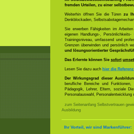
fremden Urteilen, zu einer selbstbew
Weiterhin öffnen Sie die Türen
zu Ih
Denkblockaden, Selbstsabotagemechani
Sie erwerben Fähigkeiten im Arbeiten
eigenen Handlungs-, Persönlichkeits
Trainingsniveau, umfassend und profes
Grenzen überwinden und persönlich 
und lösungsorientierter Gesprächsfü
Das Erlernte können Sie
sofort
umset
Lesen Sie dazu auch
hier die Referen
Der Wirkungsgrad dieser Ausbildu
berufliche Bereiche und Funktionen,
Pädagogik, Lehrer, Eltern, soziale Di
Personalauswahl, Personalentwicklung u
zum Seitenanfang Selbstvertrauen gewi
Ausbildung
Ihr Vorteil, wir sind Markenführer: