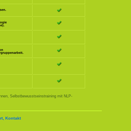
sen.
logie
e).
ion
rgruppenarbeit.
nnen, Selbstbewusstseinstraining mit NLP-
t, Kontakt