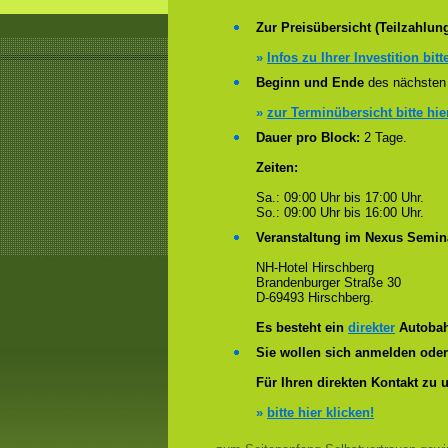
Zur Preisübersicht (Teilzahlun
»
Infos zu Ihrer Investition bitt
Beginn und Ende
des nächsten 
»
zur Terminübersicht bitte hie
Dauer pro Block:
2 Tage.
Zeiten:
Sa.: 09:00 Uhr bis 17:00 Uhr.
So.: 09:00 Uhr bis 16:00 Uhr.
Veranstaltung im Nexus Semin
NH-Hotel Hirschberg
Brandenburger Straße 30
D-69493 Hirschberg.
Es besteht ein
direkter
Autobah
Sie wollen sich anmelden ode
Für Ihren direkten Kontakt zu 
»
bitte hier klicken!