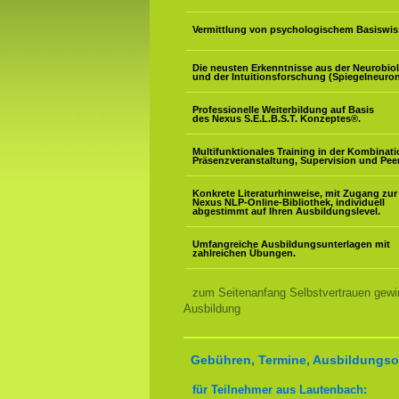
Vermittlung von psychologischem Basiswis
Die neusten Erkenntnisse aus der Neurobio
und der Intuitionsforschung (Spiegelneuron
Professionelle Weiterbildung auf Basis
des Nexus S.E.L.B.S.T. Konzeptes
®
.
Multifunktionales Training in der Kombinat
Präsenzveranstaltung, Supervision und Pee
Konkrete Literaturhinweise, mit Zugang zur
Nexus NLP-Online-Bibliothek, individuell
abgestimmt auf Ihren Ausbildungslevel.
Umfangreiche Ausbildungsunterlagen mit
zahlreichen Übungen.
zum Seitenanfang Selbstvertrauen gewi
Ausbildung
Gebühren, Termine, Ausbildungsor
für Teilnehmer aus Lautenbach: