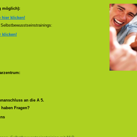
g möglich):
e hier klicken!
Selbstbewusstseinstrainings:
r klicken!
arzentrum:
nanschluss an die A 5.
r haben Fragen?
uns