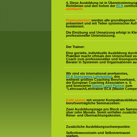
4. Diese Ausbildung ist in Übereinstimmung 
Richtlinien und den hohen der
ECA
zertifiz
anerkannt.
Praxisorientiert
werden alle grundlegenden 
präsentiert und mit Teilen systemischer Auf
kombiniert.
Die Einübung und Umsetzung erfolgt in Kl
professioneller Unterstützung.
Der Trainer:
Eine gezielte, individuelle Ausbildung durc
Praktiker macht oftmals den Unterschied v
Coach zum professionellen und lösungsorie
Berater in Systemen und Organisationen au
Wir sind ein international anerkanntes,
ECA lizenziertes Lehrinstitut
, des
weltweit größten Coaching Berufsverband,
der European Coaching Association e. V.
und lizenzierter
Expert Level Partner
zum
"Lehrcoach/Lehrtrainer ECA (Master Compe
Geld sparen
mit unserer Kompaktausbildun
berufsverträgliche Seminarzeiten:
Zwei Ausbildungstage pro Block am Samst
über zehn Monate. Somit entfallen zusätzli
Reise- und Übernachtungskosten.
Zusätzliche Ausbildungsschwerpunkte:
Selbstbewusstsein und Selbstvertrauen
stärken.