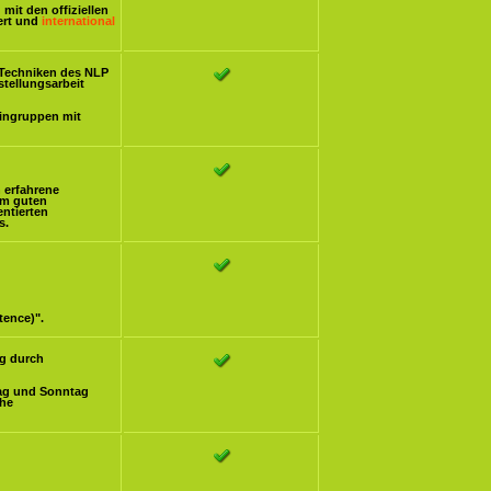
mit den offiziellen
iert und
international
Techniken des NLP
stellungsarbeit
eingruppen mit
h erfahrene
om guten
ntierten
s.
tence)".
g durch
ag und Sonntag
che