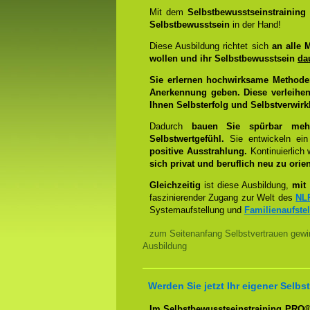
Mit dem
Selbstbewusstseinstrainin
Selbstbewusstsein
in der Hand!
Diese Ausbildung richtet sich
an alle 
wollen und ihr Selbstbewusstsein
da
Sie erlernen hochwirksame Methode
Anerkennung geben. Diese verleihen
Ihnen Selbsterfolg und Selbstverwirk
Dadurch
bauen Sie spürbar mehr 
Selbstwertgefühl.
Sie entwickeln ein
positive Ausstrahlung.
Kontinuierlich
sich privat und beruflich neu zu orien
Gleichzeitig
ist diese Ausbildung,
mit 
faszinierender Zugang zur Welt des
NL
Systemaufstellung und
Familienaufste
zum Seitenanfang Selbstvertrauen gewi
Ausbildung
Werden Sie jetzt Ihr eigener Sel
Im Selbstbewusstseinstraining PRO