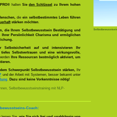
g PRO®
halten
Sie
den Schlüssel
zu Ihrem hohen
Menschen,
die
ein selbstbestimmtes Leben führen
uerhaft
stärken möchten
.
Selbstbewusstsei
n, die Ihrem Selbstbewusstsein Bestätigung und
 Ihrer Persönlichkeit Charisma und ermöglichen
lichung.
Selbstsicherheit auf und intensivieren Ihr
tiefes Selbstvertrauen und eine wirkungsvolle,
 werden
Ihre Ressourcen bestmöglich aktiviert, um
tieren.
dem Schwerpunkt Selbstbewusstsein stärken,
Ihr
P
und der Arbeit mit Systemen, besser bekannt unter
llung
.
Dazu sind keine Vorkenntnisse nötig!
nnen, Selbstbewusstseinstraining mit NLP-
bstbewusstseins-Coach:
®
lernen Sie,
wie Sie sich frei und unabhängig von