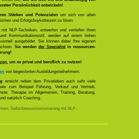
ussten Persönlichkeit entwickeln!
ren Stärken und Potenzialen
um sich von alten
smen und Erfolgsboykotteuren zu lösen.
 mit NLP-Techniken, entwerfen und vertiefen Ihren
- und Kommunikationsstil, werden auf einem hohen
sionell ausgebildet. Sie können dabei Ihre eigenen
wachsen.
Sie werden
der Spezialist
in ressourcen-
hrung!
zen
, um es privat und beruflich zu nutzen!
zen
von begeisterten Ausbildungsteilnehmern.
ng
erreicht neben dem Privatleben auch sehr viele
 wie zum Beispiel Führung, Verkauf und Vertrieb,
enste, Therapie im Allgemeinen, Training, Beratung,
nd natürlich Coaching.
nnen, Selbstbewusstseinstraining mit NLP-