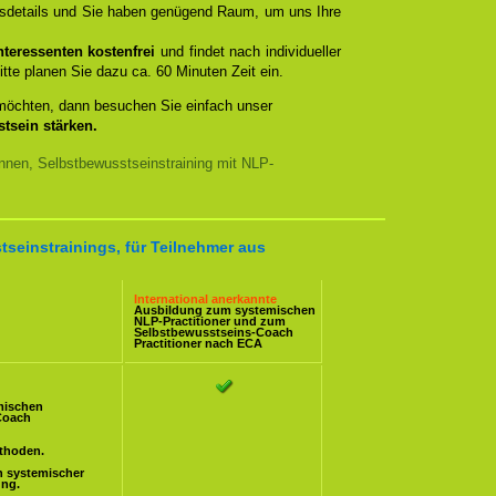
ngsdetails und Sie haben genügend Raum, um uns Ihre
teressenten kostenfrei
und findet nach individueller
itte planen Sie dazu ca. 60 Minuten Zeit ein.
 möchten, dann besuchen Sie einfach unser
tsein stärken.
nnen, Selbstbewusstseinstraining mit NLP-
tseinstrainings, für Teilnehmer aus
International anerkannte
Ausbildung zum systemischen
NLP-Practitioner
und zum
Selbstbewusstseins-Coach
Practitioner nach ECA
mischen
Coach
ethoden.
n systemischer
ung.