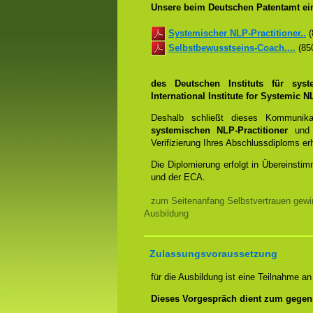
Unsere beim Deutschen Patentamt ein
Systemischer NLP-Practitioner..
(
Selbstbewusstseins-Coach....
(850
des Deutschen Instituts für sys
International Institute for Systemic
Deshalb schließt dieses Kommunik
systemischen NLP-Practitioner
un
Verifizierung Ihres Abschlussdiploms e
Die Diplomierung erfolgt in Übereins
und der ECA.
zum Seitenanfang Selbstvertrauen gewi
Ausbildung
Zulassungsvoraussetzung
für die Ausbildung ist eine Teilnahme a
Dieses Vorgespräch dient zum gegen