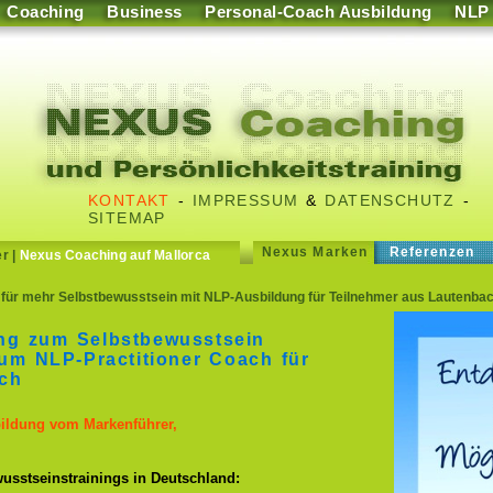
Coaching
Business
Personal-Coach Ausbildung
NLP
KONTAKT
-
IMPRESSUM
&
DATENSCHUTZ
-
SITEMAP
Nexus Marken
Referenzen
er
|
Nexus Coaching auf Mallorca
für mehr Selbstbewusstsein mit NLP-Ausbildung für Teilnehmer aus Lautenbac
ing zum Selbstbewusstsein
um NLP-Practitioner Coach für
ch
bildung vom Markenführer,
usstseinstrainings in Deutschland: