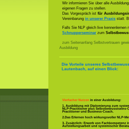
Wir informieren Sie über alle Ausbildu
eigenen Fragen zu stellen.
Das Vorgespräch ist
für Ausbildungsin
Vereinbarung
in unserer Praxis
statt. B
Falls Sie NLP gleich live kennenlernen
Schnupperseminar
zum
Selbstbewuss
zum Seitenanfang Selbstvertrauen gewi
Ausbildung
Die Vorteile unseres Selbstbewuss
Lautenbach, auf einen Blick:
Vierfacher Nutzen
in einer Ausbildung:
1. Ausbildung mit Diplomierung zum syste
NLP-Practitioner plus Selbstbewusstseins-
Practitioner und Business-Coach.
2.Das Erlernen hoch wirkungsvoller NLP-M
3. Zusätzlich: Erwerb von Fachkompetenz i
Aufstellungsarbeit und systemischer Berat