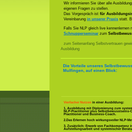
Wir informieren Sie über alle Ausbildu
eigenen Fragen zu stellen.
Das Vorgespräch ist
für Ausbildungsin
Vereinbarung
in unserer Praxis
statt. B
Falls Sie NLP gleich live kennenlernen
Schnupperseminar
zum
Selbstbewuss
zum Seitenanfang Selbstvertrauen gewi
Ausbildung
Die Vorteile unseres Selbstbewuss
Mulfingen, auf einen Blick:
Vierfacher Nutzen
in einer Ausbildung:
1. Ausbildung mit Diplomierung zum syste
NLP-Practitioner plus Selbstbewusstseins-
Practitioner und Business-Coach.
2.Das Erlernen hoch wirkungsvoller NLP-M
3. Zusätzlich: Erwerb von Fachkompetenz i
Aufstellungsarbeit und systemischer Berat