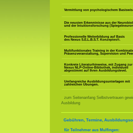
Vermittlung von psychologischem Basiswis
Die neusten Erkenntnisse aus der Neurobio
und der Intuitionsforschung (Spiegelneuron
Professionelle Weiterbildung auf Basis
des Nexus S.E.L.B.S.T. Konzeptes
®
.
Multifunktionales Training in der Kombinat
Präsenzveranstaltung, Supervision und Pee
Konkrete Literaturhinweise, mit Zugang zur
Nexus NLP-Online-Bibliothek, individuell
abgestimmt auf Ihren Ausbildungslevel.
Umfangreiche Ausbildungsunterlagen mit
zahlreichen Übungen.
zum Seitenanfang Selbstvertrauen gewi
Ausbildung
Gebühren, Termine, Ausbildungsor
für Teilnehmer aus Mulfingen: