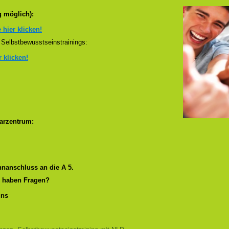
g möglich):
e hier klicken!
Selbstbewusstseinstrainings:
r klicken!
arzentrum:
nanschluss an die A 5.
r haben Fragen?
uns