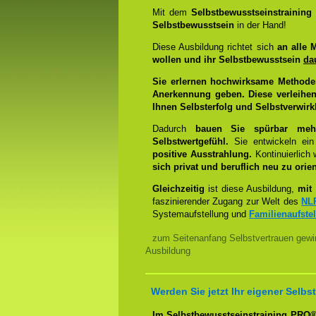
Mit dem
Selbstbewusstseinstrainin
Selbstbewusstsein
in der Hand!
Diese Ausbildung richtet sich
an alle 
wollen und ihr Selbstbewusstsein
da
Sie erlernen hochwirksame Methode
Anerkennung geben. Diese verleihen
Ihnen Selbsterfolg und Selbstverwirk
Dadurch
bauen Sie spürbar mehr 
Selbstwertgefühl.
Sie entwickeln ein
positive Ausstrahlung.
Kontinuierlich
sich privat und beruflich neu zu orien
Gleichzeitig
ist diese Ausbildung,
mit 
faszinierender Zugang zur Welt des
NL
Systemaufstellung und
Familienaufste
zum Seitenanfang Selbstvertrauen gewi
Ausbildung
Werden Sie jetzt Ihr eigener Sel
Im Selbstbewusstseinstraining PRO