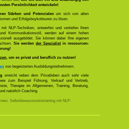
ussten Persönlichkeit entwickeln!
ren Stärken und Potenzialen
um sich von alten
smen und Erfolgsboykotteuren zu lösen.
 mit NLP-Techniken, entwerfen und vertiefen Ihren
- und Kommunikationsstil, werden auf einem hohen
sionell ausgebildet. Sie können dabei Ihre eigenen
wachsen.
Sie werden
der Spezialist
in ressourcen-
hrung!
zen
, um es privat und beruflich zu nutzen!
zen
von begeisterten Ausbildungsteilnehmern.
ng
erreicht neben dem Privatleben auch sehr viele
 wie zum Beispiel Führung, Verkauf und Vertrieb,
enste, Therapie im Allgemeinen, Training, Beratung,
nd natürlich Coaching.
nnen, Selbstbewusstseinstraining mit NLP-