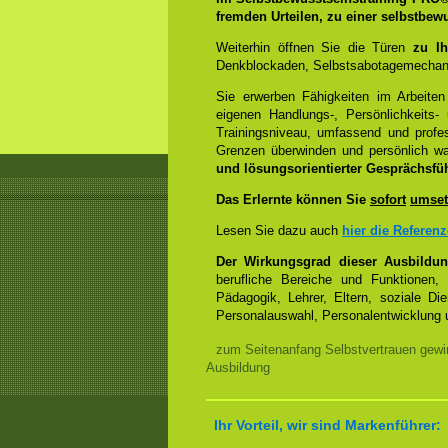
fremden Urteilen, zu einer selbstbew
Weiterhin öffnen Sie die Türen
zu Ih
Denkblockaden, Selbstsabotagemechani
Sie erwerben Fähigkeiten im Arbeiten
eigenen Handlungs-, Persönlichkeits
Trainingsniveau, umfassend und profes
Grenzen überwinden und persönlich 
und lösungsorientierter Gesprächsfü
Das Erlernte können Sie
sofort
umset
Lesen Sie dazu auch
hier die Referen
Der Wirkungsgrad dieser Ausbildu
berufliche Bereiche und Funktionen,
Pädagogik, Lehrer, Eltern, soziale Di
Personalauswahl, Personalentwicklung u
zum Seitenanfang Selbstvertrauen gewi
Ausbildung
Ihr Vorteil, wir sind Markenführer: