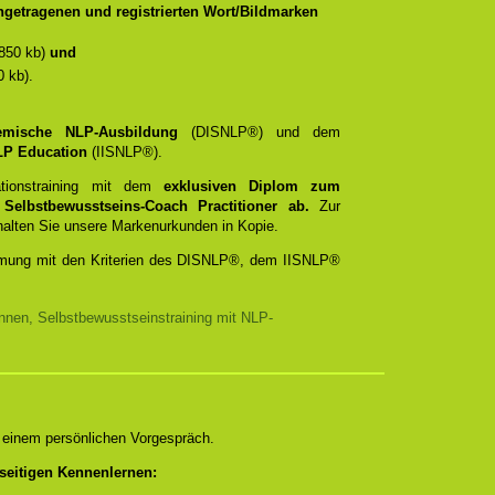
getragenen und registrierten Wort/Bildmarken
850 kb)
und
 kb).
temische NLP-Ausbildung
(DISNLP®) und dem
 NLP Education
(IISNLP®).
ationstraining mit dem
exklusiven Diplom zum
d
Selbstbewusstseins-Coach Practitioner ab.
Zur
rhalten Sie unsere Markenurkunden in Kopie.
timmung mit den Kriterien des DISNLP®, dem IISNLP®
nnen, Selbstbewusstseinstraining mit NLP-
n einem persönlichen Vorgespräch.
seitigen Kennenlernen: