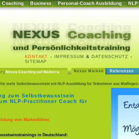
Coaching
Business
Personal-Coach Ausbildung
NLP
KONTAKT
-
IMPRESSUM
&
DATENSCHUTZ
-
SITEMAP
Nexus Marken
Referenzen
er
|
Nexus Coaching auf Mallorca
für mehr Selbstbewusstsein mit NLP-Ausbildung für Teilnehmer aus Mulfingen.
ing zum Selbstbewusstsein
um NLP-Practitioner Coach für
n
bildung vom Markenführer,
usstseinstrainings in Deutschland: