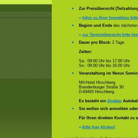
Zur Preisübersicht (Teilzahlun
»
Infos zu Ihrer Investition bitt
Beginn und Ende
des nächsten 
»
zur Terminübersicht bitte hie
Dauer pro Block:
2 Tage.
Zeiten:
Sa.: 09:00 Uhr bis 17:00 Uhr.
So.: 09:00 Uhr bis 16:00 Uhr.
Veranstaltung im Nexus Semin
NH-Hotel Hirschberg
Brandenburger Straße 30
D-69493 Hirschberg.
Es besteht ein
direkter
Autobah
Sie wollen sich anmelden ode
Für Ihren direkten Kontakt zu 
»
bitte hier klicken!