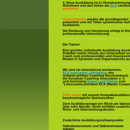
4. Diese Ausbildung ist in Übereinstimmung 
Richtlinien und den hohen der
ECA
zertifiz
anerkannt.
Praxisorientiert
werden alle grundlegenden 
präsentiert und mit Teilen systemischer Auf
kombiniert.
Die Einübung und Umsetzung erfolgt in Kl
professioneller Unterstützung.
Der Trainer:
Eine gezielte, individuelle Ausbildung durc
Praktiker macht oftmals den Unterschied v
Coach zum professionellen und lösungsorie
Berater in Systemen und Organisationen au
Wir sind ein international anerkanntes,
ECA lizenziertes Lehrinstitut
, des
weltweit größten Coaching Berufsverband,
der European Coaching Association e. V.
und lizenzierter
Expert Level Partner
zum
"Lehrcoach/Lehrtrainer ECA (Master Compe
Geld sparen
mit unserer Kompaktausbildun
berufsverträgliche Seminarzeiten:
Zwei Ausbildungstage pro Block am Samst
über zehn Monate. Somit entfallen zusätzli
Reise- und Übernachtungskosten.
Zusätzliche Ausbildungsschwerpunkte:
Selbstbewusstsein und Selbstvertrauen
stärken.