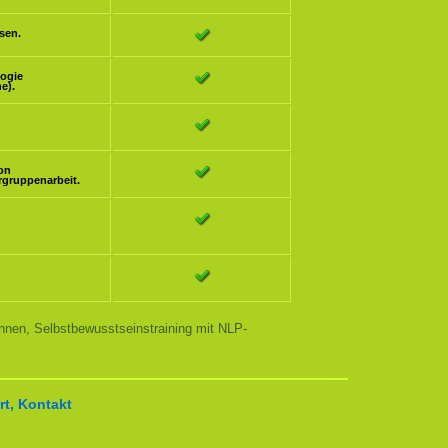
sen.
logie
e).
ion
rgruppenarbeit.
nnen, Selbstbewusstseinstraining mit NLP-
t, Kontakt