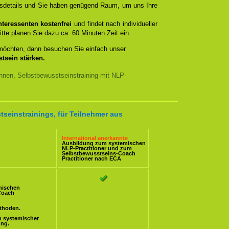
ngsdetails und Sie haben genügend Raum, um uns Ihre
teressenten kostenfrei
und findet nach individueller
itte planen Sie dazu ca. 60 Minuten Zeit ein.
 möchten, dann besuchen Sie einfach unser
tsein stärken.
nnen, Selbstbewusstseinstraining mit NLP-
tseinstrainings, für Teilnehmer aus
International anerkannte
Ausbildung zum systemischen
NLP-Practitioner
und zum
Selbstbewusstseins-Coach
Practitioner nach ECA
mischen
Coach
ethoden.
n systemischer
ung.