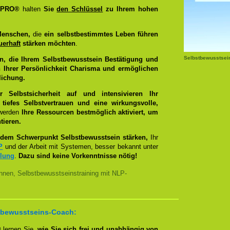
g PRO®
halten
Sie
den Schlüssel
zu Ihrem hohen
Menschen,
die
ein selbstbestimmtes Leben führen
uerhaft
stärken möchten
.
Selbstbewusstsei
n, die Ihrem Selbstbewusstsein Bestätigung und
 Ihrer Persönlichkeit Charisma und ermöglichen
lichung.
Selbstsicherheit auf und intensivieren Ihr
tiefes Selbstvertrauen und eine wirkungsvolle,
 werden
Ihre Ressourcen bestmöglich aktiviert, um
tieren.
dem Schwerpunkt Selbstbewusstsein stärken,
Ihr
P
und der Arbeit mit Systemen, besser bekannt unter
llung
.
Dazu sind keine Vorkenntnisse nötig!
nnen, Selbstbewusstseinstraining mit NLP-
bstbewusstseins-Coach:
®
lernen Sie,
wie Sie sich frei und unabhängig von