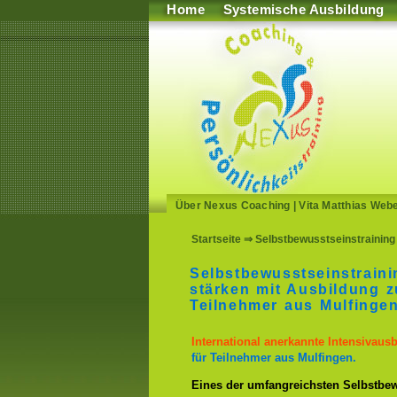
Home
Systemische Ausbildung
Über Nexus Coaching
|
Vita Matthias Web
Startseite
⇒ Selbstbewusstseinstraining 
Selbstbewusstseinstrain
stärken mit Ausbildung z
Teilnehmer aus Mulfinge
International anerkannte Intensivaus
für Teilnehmer aus Mulfingen.
Eines der umfangreichsten Selbstbew