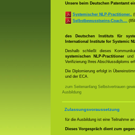
Unsere beim Deutschen Patentamt ein
Systemischer NLP-Practitioner..
(
Selbstbewusstseins-Coach....
(850
des Deutschen Instituts für sys
International Institute for Systemic
Deshalb schließt dieses Kommunik
systemischen NLP-Practitioner
un
Verifizierung Ihres Abschlussdiploms e
Die Diplomierung erfolgt in Übereins
und der ECA.
zum Seitenanfang Selbstvertrauen gewi
Ausbildung
Zulassungsvoraussetzung
für die Ausbildung ist eine Teilnahme a
Dieses Vorgespräch dient zum gegen