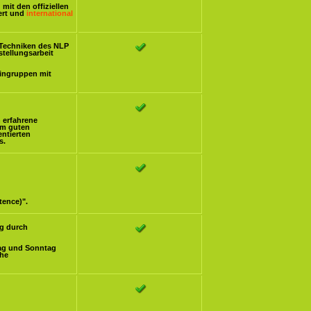
mit den offiziellen
iert und
international
Techniken des NLP
stellungsarbeit
eingruppen mit
h erfahrene
om guten
ntierten
s.
tence)".
g durch
ag und Sonntag
che