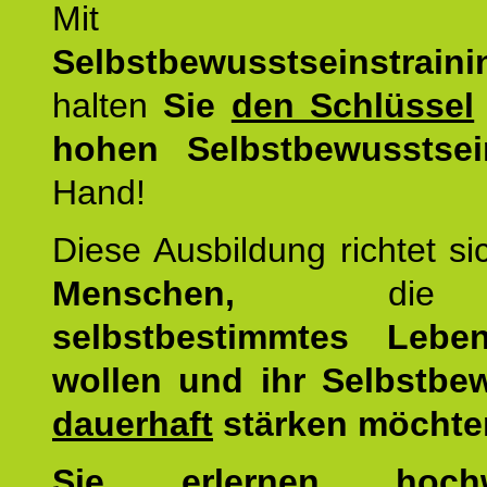
Mit d
Selbstbewusstseinstrai
halten
Sie
den Schlüssel
hohen Selbstbewusstsei
Hand!
Diese Ausbildung richtet s
Menschen,
di
selbstbestimmtes Lebe
wollen und ihr Selbstbe
dauerhaft
stärken möchte
Sie erlernen hochw