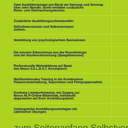
Zwei Ausbildungstage pro Block am Samstag und Sonntag
über zehn Monate. Somit entfallen zusätzliche
Reise- und Übernachtungskosten.
Zusätzliche Ausbildungsschwerpunkte:
Selbstbewusstsein und Selbstvertrauen
stärken.
Vermittlung von psychologischem Basiswissen.
Die neusten Erkenntnisse aus der Neurobiologie
und der Intuitionsforschung (Spiegelneurone).
Professionelle Weiterbildung auf Basis
des Nexus S.E.L.B.S.T. Konzeptes
®
.
Multifunktionales Training in der Kombination
Präsenzveranstaltung, Supervision und Peergruppenarbeit.
Konkrete Literaturhinweise, mit Zugang zur
Nexus NLP-Online-Bibliothek, individuell
abgestimmt auf Ihren Ausbildungslevel.
Umfangreiche Ausbildungsunterlagen mit
zahlreichen Übungen.
zum Seitenanfang Selbstve