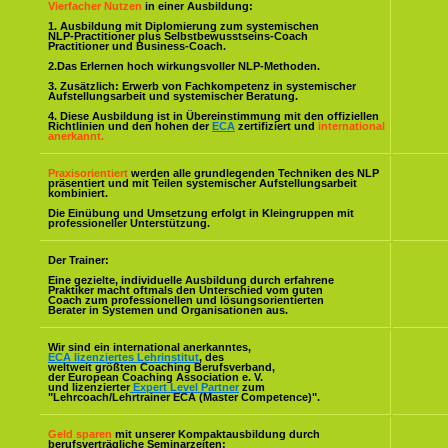
Vierfacher Nutzen
in einer Ausbildung:
1. Ausbildung mit Diplomierung zum systemischen
NLP-Practitioner plus Selbstbewusstseins-Coach
Practitioner und Business-Coach.
2.Das Erlernen hoch wirkungsvoller NLP-Methoden.
3. Zusätzlich: Erwerb von Fachkompetenz in systemischer
Aufstellungsarbeit und systemischer Beratung.
4. Diese Ausbildung ist in Übereinstimmung mit den offiziellen
Richtlinien und den hohen der
ECA
zertifiziert und
international
anerkannt.
Praxisorientiert
werden alle grundlegenden Techniken des NLP
präsentiert und mit Teilen systemischer Aufstellungsarbeit
kombiniert.
Die Einübung und Umsetzung erfolgt in Kleingruppen mit
professioneller Unterstützung.
Der Trainer:
Eine gezielte, individuelle Ausbildung durch erfahrene
Praktiker macht oftmals den Unterschied vom guten
Coach zum professionellen und lösungsorientierten
Berater in Systemen und Organisationen aus.
Wir sind ein international anerkanntes,
ECA lizenziertes Lehrinstitut
, des
weltweit größten Coaching Berufsverband,
der European Coaching Association e. V.
und lizenzierter
Expert Level Partner
zum
"Lehrcoach/Lehrtrainer ECA (Master Competence)".
Geld sparen
mit unserer Kompaktausbildung durch
berufsverträgliche Seminarzeiten: