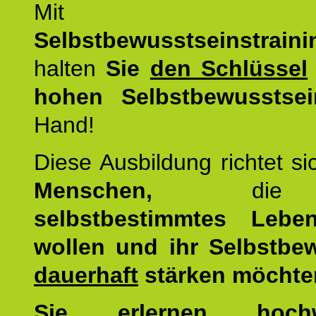
Mit d
Selbstbewusstseinstrai
halten
Sie
den Schlüssel
hohen Selbstbewusstsei
Hand!
Diese Ausbildung richtet s
Menschen,
di
selbstbestimmtes Lebe
wollen und ihr Selbstbe
dauerhaft
stärken möchte
Sie erlernen hochw