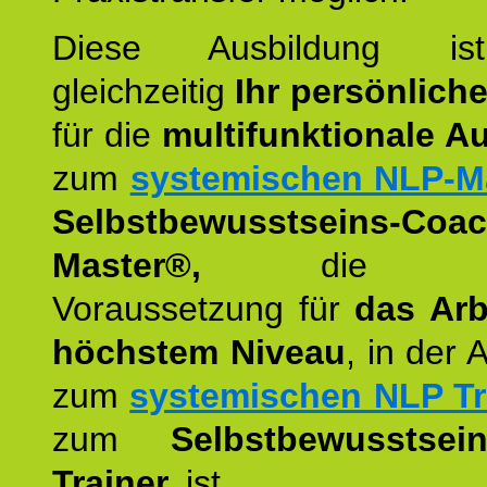
Diese Ausbildung is
gleichzeitig
Ihr persönlich
für die
multifunktionale A
zum
systemischen NLP-M
Selbstbewusstseins-Coac
Master®,
die wie
Voraussetzung für
das Arb
höchstem Niveau
, in der 
zum
systemischen NLP Tr
zum
Selbstbewusstsei
Trainer,
ist.