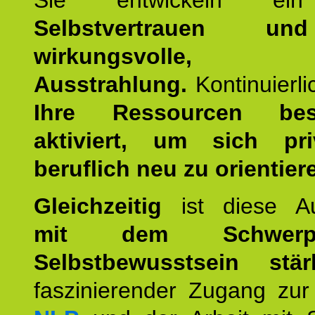
Sie entwickeln ein
Selbstvertrauen u
wirkungsvolle, po
Ausstrahlung.
Kontinuierl
Ihre Ressourcen best
aktiviert, um sich pr
beruflich neu zu orientier
Gleichzeitig
ist diese Au
mit dem Schwerpu
Selbstbewusstsein stär
faszinierender Zugang zur