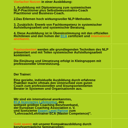
Vierfacher Nutzen
in einer Ausbildung:
1. Ausbildung mit Diplomierung zum systemischen
NLP-Practitioner plus Selbstbewusstseins-Coach
Practitioner und Business-Coach.
2.Das Erlernen hoch wirkungsvoller NLP-Methoden.
3. Zusätzlich: Erwerb von Fachkompetenz in systemischer
Aufstellungsarbeit und systemischer Beratung.
4. Diese Ausbildung ist in Übereinstimmung mit den offiziellen
Richtlinien und den hohen der
ECA
zertifiziert und
international
anerkannt.
Praxisorientiert
werden alle grundlegenden Techniken des NLP
präsentiert und mit Teilen systemischer Aufstellungsarbeit
kombiniert.
Die Einübung und Umsetzung erfolgt in Kleingruppen mit
professioneller Unterstützung.
Der Trainer:
Eine gezielte, individuelle Ausbildung durch erfahrene
Praktiker macht oftmals den Unterschied vom guten
Coach zum professionellen und lösungsorientierten
Berater in Systemen und Organisationen aus.
Wir sind ein international anerkanntes,
ECA lizenziertes Lehrinstitut
, des
weltweit größten Coaching Berufsverband,
der European Coaching Association e. V.
und lizenzierter
Expert Level Partner
zum
"Lehrcoach/Lehrtrainer ECA (Master Competence)".
Geld sparen
mit unserer Kompaktausbildung durch
berufsverträgliche Seminarzeiten: