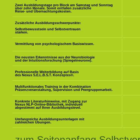
Zwei Ausbildungstage pro Block am Samstag und Sonntag
über zehn Monate. Somit entfallen zusätzliche
Reise- und Übernachtungskosten.
Zusätzliche Ausbildungsschwerpunkte:
Selbstbewusstsein und Selbstvertrauen
stärken.
Vermittlung von psychologischem Basiswissen.
Die neusten Erkenntnisse aus der Neurobiologie
und der Intuitionsforschung (Spiegelneurone).
Professionelle Weiterbildung auf Basis
des Nexus S.E.L.B.S.T. Konzeptes
®
.
Multifunktionales Training in der Kombination
Präsenzveranstaltung, Supervision und Peergruppenarbeit.
Konkrete Literaturhinweise, mit Zugang zur
Nexus NLP-Online-Bibliothek, individuell
abgestimmt auf Ihren Ausbildungslevel.
Umfangreiche Ausbildungsunterlagen mit
zahlreichen Übungen.
zum Seitenanfang Selbstve