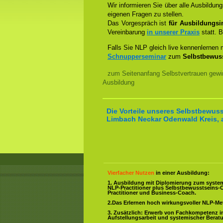
Wir informieren Sie über alle Ausbildu
eigenen Fragen zu stellen.
Das Vorgespräch ist
für Ausbildungsin
Vereinbarung
in unserer Praxis
statt. B
Falls Sie NLP gleich live kennenlernen
Schnupperseminar
zum
Selbstbewuss
zum Seitenanfang Selbstvertrauen gewi
Ausbildung
Die Vorteile unseres Selbstbewuss
Limbach Neckar Odenwald Kreis, a
Vierfacher Nutzen
in einer Ausbildung:
1. Ausbildung mit Diplomierung zum syste
NLP-Practitioner plus Selbstbewusstseins-
Practitioner und Business-Coach.
2.Das Erlernen hoch wirkungsvoller NLP-M
3. Zusätzlich: Erwerb von Fachkompetenz i
Aufstellungsarbeit und systemischer Berat