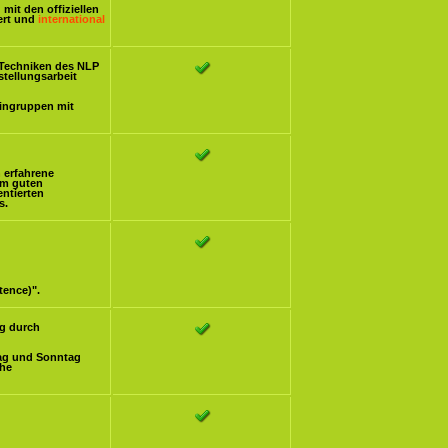
mit den offiziellen
iert und
international
Techniken des NLP
stellungsarbeit
eingruppen mit
h erfahrene
om guten
ntierten
s.
tence)".
g durch
ag und Sonntag
che