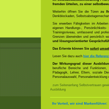
fremden Urteilen, zu einer selbstbew
Weiterhin öffnen Sie die Türen
zu Ih
Denkblockaden, Selbstsabotagemechani
Sie erwerben Fähigkeiten im Arbeiten
eigenen Handlungs-, Persönlichkeits
Trainingsniveau, umfassend und profes
Grenzen überwinden und persönlich 
und lösungsorientierter Gesprächsfü
Das Erlernte können Sie
sofort
umset
Lesen Sie dazu auch
hier die Referen
Der Wirkungsgrad dieser Ausbildu
berufliche Bereiche und Funktionen,
Pädagogik, Lehrer, Eltern, soziale Di
Personalauswahl, Personalentwicklung u
zum Seitenanfang Selbstvertrauen gewi
Ausbildung
Ihr Vorteil, wir sind Markenführer: