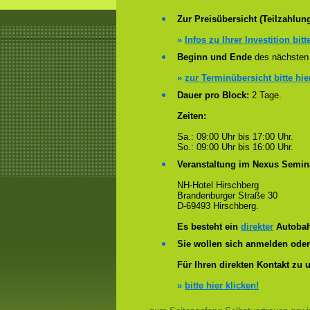
Zur Preisübersicht (Teilzahlun
»
Infos zu Ihrer Investition bitt
Beginn und Ende
des nächsten 
»
zur Terminübersicht bitte hie
Dauer pro Block:
2 Tage.
Zeiten:
Sa.: 09:00 Uhr bis 17:00 Uhr.
So.: 09:00 Uhr bis 16:00 Uhr.
Veranstaltung im Nexus Semin
NH-Hotel Hirschberg
Brandenburger Straße 30
D-69493 Hirschberg.
Es besteht ein
direkter
Autobah
Sie wollen sich anmelden ode
Für Ihren direkten Kontakt zu 
»
bitte hier klicken!