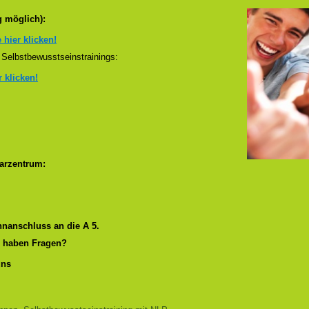
g möglich):
e hier klicken!
Selbstbewusstseinstrainings:
r klicken!
arzentrum:
nanschluss an die A 5.
r haben Fragen?
uns