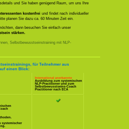
ngsdetails und Sie haben genügend Raum, um uns Ihre
teressenten kostenfrei
und findet nach individueller
itte planen Sie dazu ca. 60 Minuten Zeit ein.
 möchten, dann besuchen Sie einfach unser
tsein stärken.
nnen, Selbstbewusstseinstraining mit NLP-
tseinstrainings, für Teilnehmer aus
uf einen Blick:
International anerkannte
Ausbildung zum systemischen
NLP-Practitioner
und zum
Selbstbewusstseins-Coach
Practitioner nach ECA
mischen
Coach
ethoden.
n systemischer
ung.