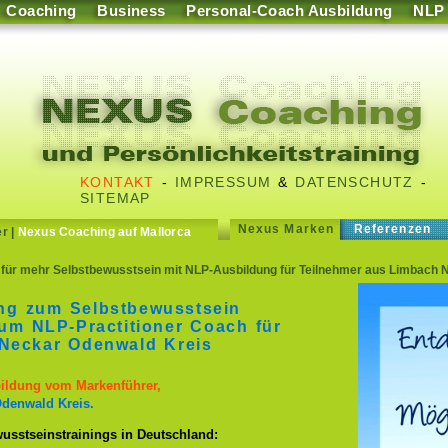
Coaching
Business
Personal-Coach Ausbildung
NLP
KONTAKT
-
IMPRESSUM
&
DATENSCHUTZ
-
SITEMAP
Nexus Marken
Referenzen
er
|
Nexus Coaching auf Mallorca
 für mehr Selbstbewusstsein mit NLP-Ausbildung für Teilnehmer aus Limbach 
ing zum Selbstbewusstsein
um NLP-Practitioner Coach für
Neckar Odenwald Kreis
bildung vom Markenführer,
Odenwald Kreis.
usstseinstrainings in Deutschland: