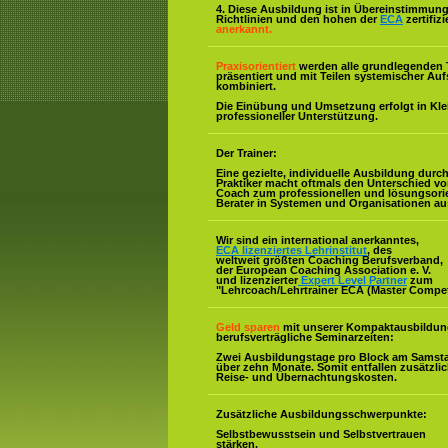
4. Diese Ausbildung ist in Übereinstimmung 
Richtlinien und den hohen der
ECA
zertifiz
anerkannt.
Praxisorientiert
werden alle grundlegenden 
präsentiert und mit Teilen systemischer Auf
kombiniert.
Die Einübung und Umsetzung erfolgt in Kl
professioneller Unterstützung.
Der Trainer:
Eine gezielte, individuelle Ausbildung durc
Praktiker macht oftmals den Unterschied v
Coach zum professionellen und lösungsorie
Berater in Systemen und Organisationen au
Wir sind ein international anerkanntes,
ECA lizenziertes Lehrinstitut
, des
weltweit größten Coaching Berufsverband,
der European Coaching Association e. V.
und lizenzierter
Expert Level Partner
zum
"Lehrcoach/Lehrtrainer ECA (Master Compe
Geld sparen
mit unserer Kompaktausbildun
berufsverträgliche Seminarzeiten:
Zwei Ausbildungstage pro Block am Samst
über zehn Monate. Somit entfallen zusätzli
Reise- und Übernachtungskosten.
Zusätzliche Ausbildungsschwerpunkte:
Selbstbewusstsein und Selbstvertrauen
stärken.