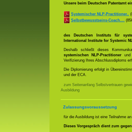
Unsere beim Deutschen Patentamt ein
Systemischer NLP-Practitioner..
(
Selbstbewusstseins-Coach....
(850
des Deutschen Instituts für sys
International Institute for Systemic
Deshalb schließt dieses Kommunik
systemischen NLP-Practitioner
un
Verifizierung Ihres Abschlussdiploms e
Die Diplomierung erfolgt in Übereins
und der ECA.
zum Seitenanfang Selbstvertrauen gewi
Ausbildung
Zulassungsvoraussetzung
für die Ausbildung ist eine Teilnahme a
Dieses Vorgespräch dient zum gegen