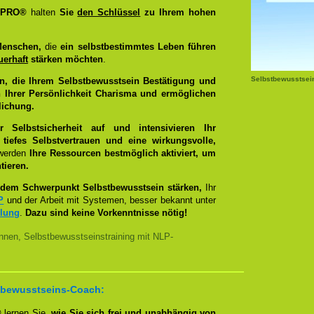
g PRO®
halten
Sie
den Schlüssel
zu Ihrem hohen
Menschen,
die
ein selbstbestimmtes Leben führen
uerhaft
stärken möchten
.
Selbstbewusstsei
n, die Ihrem Selbstbewusstsein Bestätigung und
 Ihrer Persönlichkeit Charisma und ermöglichen
lichung.
Selbstsicherheit auf und intensivieren Ihr
tiefes Selbstvertrauen und eine wirkungsvolle,
 werden
Ihre Ressourcen bestmöglich aktiviert, um
tieren.
dem Schwerpunkt Selbstbewusstsein stärken,
Ihr
P
und der Arbeit mit Systemen, besser bekannt unter
llung
.
Dazu sind keine Vorkenntnisse nötig!
nnen, Selbstbewusstseinstraining mit NLP-
bstbewusstseins-Coach:
®
lernen Sie,
wie Sie sich frei und unabhängig von