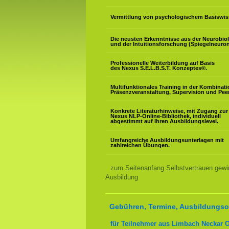
Vermittlung von psychologischem Basiswis
Die neusten Erkenntnisse aus der Neurobio
und der Intuitionsforschung (Spiegelneuron
Professionelle Weiterbildung auf Basis
des Nexus S.E.L.B.S.T. Konzeptes
®
.
Multifunktionales Training in der Kombinat
Präsenzveranstaltung, Supervision und Pee
Konkrete Literaturhinweise, mit Zugang zur
Nexus NLP-Online-Bibliothek, individuell
abgestimmt auf Ihren Ausbildungslevel.
Umfangreiche Ausbildungsunterlagen mit
zahlreichen Übungen.
zum Seitenanfang Selbstvertrauen gewi
Ausbildung
Gebühren, Termine, Ausbildungsor
für Teilnehmer aus Limbach Neckar 