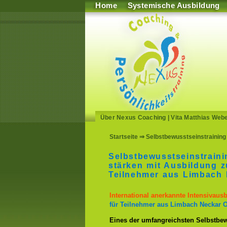
Home
Systemische Ausbildung
Über Nexus Coaching
|
Vita Matthias Web
Startseite
⇒ Selbstbewusstseinstraining
Selbstbewusstseinstrain
stärken mit Ausbildung z
Teilnehmer aus Limbach 
International anerkannte Intensivaus
für Teilnehmer aus Limbach Neckar 
Eines der umfangreichsten Selbstbew