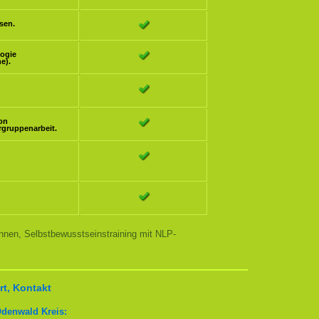
sen.
logie
e).
ion
rgruppenarbeit.
nnen, Selbstbewusstseinstraining mit NLP-
t, Kontakt
Odenwald Kreis: