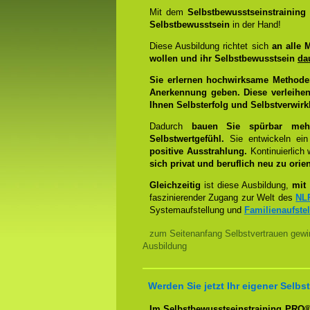
Mit dem
Selbstbewusstseinstrainin
Selbstbewusstsein
in der Hand!
Diese Ausbildung richtet sich
an alle 
wollen und ihr Selbstbewusstsein
da
Sie erlernen hochwirksame Methode
Anerkennung geben. Diese verleihen
Ihnen Selbsterfolg und Selbstverwirk
Dadurch
bauen Sie spürbar mehr 
Selbstwertgefühl.
Sie entwickeln ein
positive Ausstrahlung.
Kontinuierlich
sich privat und beruflich neu zu orien
Gleichzeitig
ist diese Ausbildung,
mit 
faszinierender Zugang zur Welt des
NL
Systemaufstellung und
Familienaufste
zum Seitenanfang Selbstvertrauen gewi
Ausbildung
Werden Sie jetzt Ihr eigener Sel
Im Selbstbewusstseinstraining PRO