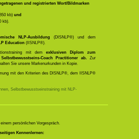
getragenen und registrierten Wort/Bildmarken
850 kb)
und
 kb).
temische NLP-Ausbildung
(DISNLP®) und dem
 NLP Education
(IISNLP®).
ationstraining mit dem
exklusiven Diplom zum
d
Selbstbewusstseins-Coach Practitioner ab.
Zur
rhalten Sie unsere Markenurkunden in Kopie.
timmung mit den Kriterien des DISNLP®, dem IISNLP®
nnen, Selbstbewusstseinstraining mit NLP-
n einem persönlichen Vorgespräch.
seitigen Kennenlernen: