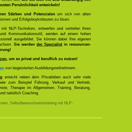
ussten Persönlichkeit entwickeln!
ren Stärken und Potenzialen
um sich von alten
smen und Erfolgsboykotteuren zu lösen.
 mit NLP-Techniken, entwerfen und vertiefen Ihren
- und Kommunikationsstil, werden auf einem hohen
sionell ausgebildet. Sie können dabei Ihre eigenen
wachsen.
Sie werden
der Spezialist
in ressourcen-
hrung!
zen
, um es privat und beruflich zu nutzen!
zen
von begeisterten Ausbildungsteilnehmern.
ng
erreicht neben dem Privatleben auch sehr viele
 wie zum Beispiel Führung, Verkauf und Vertrieb,
enste, Therapie im Allgemeinen, Training, Beratung,
nd natürlich Coaching.
nnen, Selbstbewusstseinstraining mit NLP-