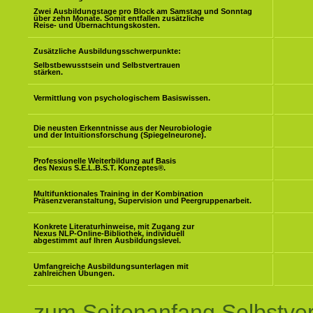
Zwei Ausbildungstage pro Block am Samstag und Sonntag
über zehn Monate. Somit entfallen zusätzliche
Reise- und Übernachtungskosten.
Zusätzliche Ausbildungsschwerpunkte:
Selbstbewusstsein und Selbstvertrauen
stärken.
Vermittlung von psychologischem Basiswissen.
Die neusten Erkenntnisse aus der Neurobiologie
und der Intuitionsforschung (Spiegelneurone).
Professionelle Weiterbildung auf Basis
des Nexus S.E.L.B.S.T. Konzeptes
®
.
Multifunktionales Training in der Kombination
Präsenzveranstaltung, Supervision und Peergruppenarbeit.
Konkrete Literaturhinweise, mit Zugang zur
Nexus NLP-Online-Bibliothek, individuell
abgestimmt auf Ihren Ausbildungslevel.
Umfangreiche Ausbildungsunterlagen mit
zahlreichen Übungen.
zum Seitenanfang Selbstve