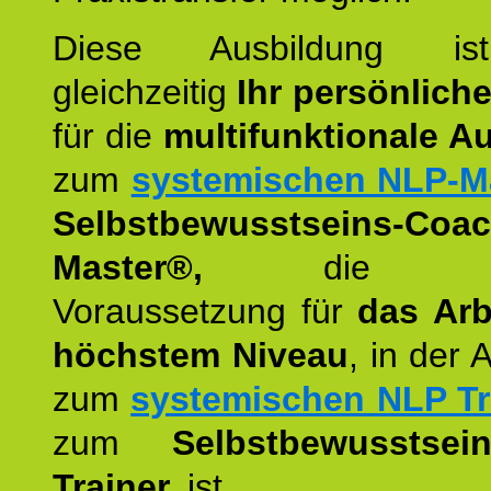
Diese Ausbildung is
gleichzeitig
Ihr persönlich
für die
multifunktionale A
zum
systemischen NLP-M
Selbstbewusstseins-Coac
Master®,
die wie
Voraussetzung für
das Arb
höchstem Niveau
, in der 
zum
systemischen NLP Tr
zum
Selbstbewusstsei
Trainer,
ist.