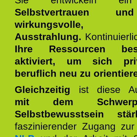
Sie entwickeln ein
Selbstvertrauen u
wirkungsvolle, po
Ausstrahlung.
Kontinuierl
Ihre Ressourcen best
aktiviert, um sich pr
beruflich neu zu orientier
Gleichzeitig
ist diese Au
mit dem Schwerpu
Selbstbewusstsein stär
faszinierender Zugang zur