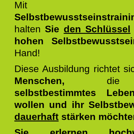
Mit d
Selbstbewusstseinstrai
halten
Sie
den Schlüssel
hohen Selbstbewusstsei
Hand!
Diese Ausbildung richtet s
Menschen,
di
selbstbestimmtes Lebe
wollen und ihr Selbstbe
dauerhaft
stärken möchte
Sie erlernen hochw