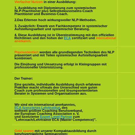
Vierfacher Nutzen
in einer Ausbildung:
1. Ausbildung mit Diplomierung zum systemischen
NLP-Practitioner plus Selbstbewusstseins-Coach
Practitioner und Business-Coach.
2.Das Erlernen hoch wirkungsvoller NLP-Methoden.
3. Zusätzlich: Erwerb von Fachkompetenz in systemischer
Aufstellungsarbeit und systemischer Beratung.
4. Diese Ausbildung ist in Übereinstimmung mit den offiziellen
Richtlinien und den hohen der
ECA
zertifiziert und
international
anerkannt.
Praxisorientiert
werden alle grundlegenden Techniken des NLP
präsentiert und mit Teilen systemischer Aufstellungsarbeit
kombiniert.
Die Einübung und Umsetzung erfolgt in Kleingruppen mit
professioneller Unterstützung.
Der Trainer:
Eine gezielte, individuelle Ausbildung durch erfahrene
Praktiker macht oftmals den Unterschied vom guten
Coach zum professionellen und lösungsorientierten
Berater in Systemen und Organisationen aus.
Wir sind ein international anerkanntes,
ECA lizenziertes Lehrinstitut
, des
weltweit größten Coaching Berufsverband,
der European Coaching Association e. V.
und lizenzierter
Expert Level Partner
zum
"Lehrcoach/Lehrtrainer ECA (Master Competence)".
Geld sparen
mit unserer Kompaktausbildung durch
berufsverträgliche Seminarzeiten: