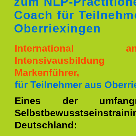
zum NLP-Practition
Coach für Teilnehm
Oberriexingen
International ane
Intensivausbildu
Markenführer,
für Teilnehmer aus Oberri
Eines der umfangre
Selbstbewusstseinstrai
Deutschland: