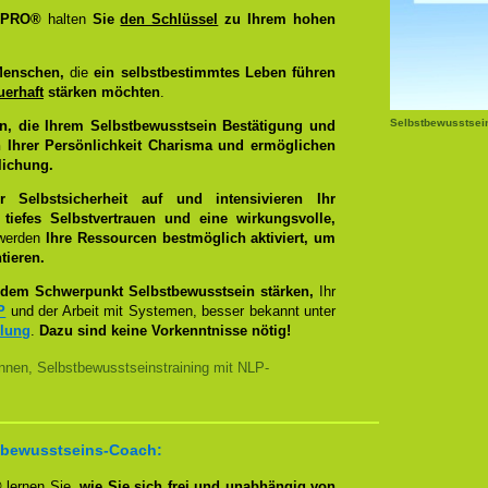
g PRO®
halten
Sie
den Schlüssel
zu Ihrem hohen
Menschen,
die
ein selbstbestimmtes Leben führen
uerhaft
stärken möchten
.
Selbstbewusstsei
n, die Ihrem Selbstbewusstsein Bestätigung und
 Ihrer Persönlichkeit Charisma und ermöglichen
lichung.
Selbstsicherheit auf und intensivieren Ihr
tiefes Selbstvertrauen und eine wirkungsvolle,
 werden
Ihre Ressourcen bestmöglich aktiviert, um
tieren.
dem Schwerpunkt Selbstbewusstsein stärken,
Ihr
P
und der Arbeit mit Systemen, besser bekannt unter
llung
.
Dazu sind keine Vorkenntnisse nötig!
nnen, Selbstbewusstseinstraining mit NLP-
bstbewusstseins-Coach:
®
lernen Sie,
wie Sie sich frei und unabhängig von