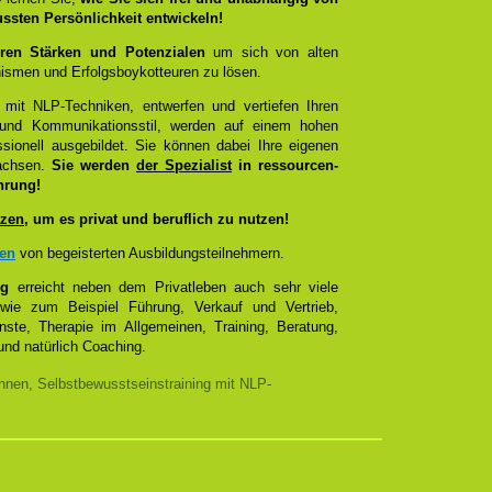
ussten Persönlichkeit entwickeln!
ren Stärken und Potenzialen
um sich von alten
smen und Erfolgsboykotteuren zu lösen.
 mit NLP-Techniken, entwerfen und vertiefen Ihren
- und Kommunikationsstil, werden auf einem hohen
sionell ausgebildet. Sie können dabei Ihre eigenen
wachsen.
Sie werden
der Spezialist
in ressourcen-
hrung!
zen
, um es privat und beruflich zu nutzen!
zen
von begeisterten Ausbildungsteilnehmern.
ng
erreicht neben dem Privatleben auch sehr viele
 wie zum Beispiel Führung, Verkauf und Vertrieb,
enste, Therapie im Allgemeinen, Training, Beratung,
nd natürlich Coaching.
nnen, Selbstbewusstseinstraining mit NLP-