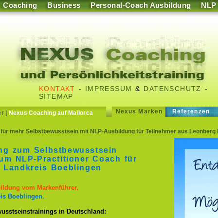
Coaching
Business
Personal-Coach Ausbildung
NLP
KONTAKT
-
IMPRESSUM
&
DATENSCHUTZ
-
SITEMAP
Nexus Marken
Referenzen
er
|
Nexus Coaching auf Mallorca
für mehr Selbstbewusstsein mit NLP-Ausbildung für Teilnehmer aus Leonberg 
ing zum Selbstbewusstsein
um NLP-Practitioner Coach für
 Landkreis Boeblingen
bildung vom Markenführer,
is Boeblingen.
usstseinstrainings in Deutschland: