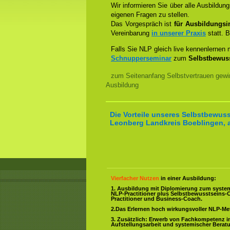
Wir informieren Sie über alle Ausbildu
eigenen Fragen zu stellen.
Das Vorgespräch ist
für Ausbildungsin
Vereinbarung
in unserer Praxis
statt. B
Falls Sie NLP gleich live kennenlernen
Schnupperseminar
zum
Selbstbewuss
zum Seitenanfang Selbstvertrauen gewi
Ausbildung
Die Vorteile unseres Selbstbewuss
Leonberg Landkreis Boeblingen, a
Vierfacher Nutzen
in einer Ausbildung:
1. Ausbildung mit Diplomierung zum syste
NLP-Practitioner plus Selbstbewusstseins-
Practitioner und Business-Coach.
2.Das Erlernen hoch wirkungsvoller NLP-M
3. Zusätzlich: Erwerb von Fachkompetenz i
Aufstellungsarbeit und systemischer Berat