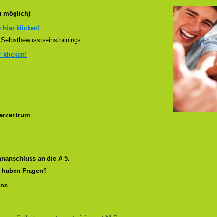
g möglich):
e hier klicken!
Selbstbewusstseinstrainings:
r klicken!
arzentrum:
nanschluss an die A 5.
r haben Fragen?
uns