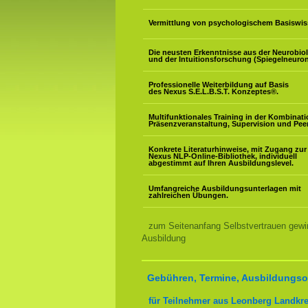
Vermittlung von psychologischem Basiswis
Die neusten Erkenntnisse aus der Neurobio
und der Intuitionsforschung (Spiegelneuron
Professionelle Weiterbildung auf Basis
des Nexus S.E.L.B.S.T. Konzeptes
®
.
Multifunktionales Training in der Kombinat
Präsenzveranstaltung, Supervision und Pee
Konkrete Literaturhinweise, mit Zugang zur
Nexus NLP-Online-Bibliothek, individuell
abgestimmt auf Ihren Ausbildungslevel.
Umfangreiche Ausbildungsunterlagen mit
zahlreichen Übungen.
zum Seitenanfang Selbstvertrauen gewi
Ausbildung
Gebühren, Termine, Ausbildungsor
für Teilnehmer aus Leonberg Landkre