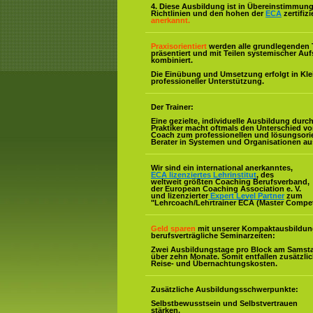
4. Diese Ausbildung ist in Übereinstimmung 
Richtlinien und den hohen der
ECA
zertifiz
anerkannt.
Praxisorientiert
werden alle grundlegenden 
präsentiert und mit Teilen systemischer Auf
kombiniert.
Die Einübung und Umsetzung erfolgt in Kl
professioneller Unterstützung.
Der Trainer:
Eine gezielte, individuelle Ausbildung durc
Praktiker macht oftmals den Unterschied v
Coach zum professionellen und lösungsorie
Berater in Systemen und Organisationen au
Wir sind ein international anerkanntes,
ECA lizenziertes Lehrinstitut
, des
weltweit größten Coaching Berufsverband,
der European Coaching Association e. V.
und lizenzierter
Expert Level Partner
zum
"Lehrcoach/Lehrtrainer ECA (Master Compe
Geld sparen
mit unserer Kompaktausbildun
berufsverträgliche Seminarzeiten:
Zwei Ausbildungstage pro Block am Samst
über zehn Monate. Somit entfallen zusätzli
Reise- und Übernachtungskosten.
Zusätzliche Ausbildungsschwerpunkte:
Selbstbewusstsein und Selbstvertrauen
stärken.