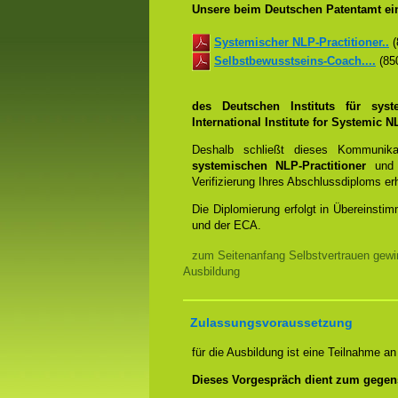
Unsere beim Deutschen Patentamt ein
Systemischer NLP-Practitioner..
(
Selbstbewusstseins-Coach....
(850
des Deutschen Instituts für sys
International Institute for Systemic
Deshalb schließt dieses Kommunik
systemischen NLP-Practitioner
un
Verifizierung Ihres Abschlussdiploms e
Die Diplomierung erfolgt in Übereins
und der ECA.
zum Seitenanfang Selbstvertrauen gewi
Ausbildung
Zulassungsvoraussetzung
für die Ausbildung ist eine Teilnahme a
Dieses Vorgespräch dient zum gegen