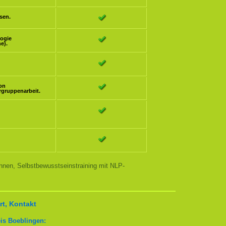
sen.
logie
e).
ion
rgruppenarbeit.
nnen, Selbstbewusstseinstraining mit NLP-
t, Kontakt
is Boeblingen: