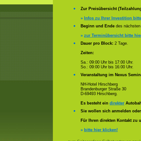
Zur Preisübersicht (Teilzahlun
»
Infos zu Ihrer Investition bitt
Beginn und Ende
des nächsten 
»
zur Terminübersicht bitte hie
Dauer pro Block:
2 Tage.
Zeiten:
Sa.: 09:00 Uhr bis 17:00 Uhr.
So.: 09:00 Uhr bis 16:00 Uhr.
Veranstaltung im Nexus Semin
NH-Hotel Hirschberg
Brandenburger Straße 30
D-69493 Hirschberg.
Es besteht ein
direkter
Autobah
Sie wollen sich anmelden ode
Für Ihren direkten Kontakt zu 
»
bitte hier klicken!