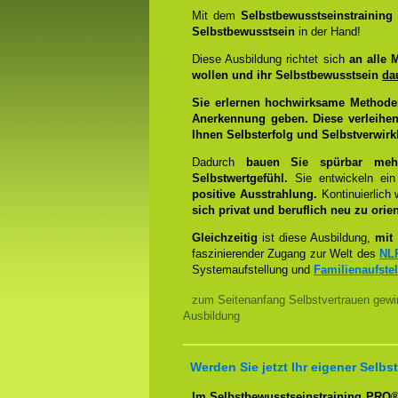
Mit dem
Selbstbewusstseinstrainin
Selbstbewusstsein
in der Hand!
Diese Ausbildung richtet sich
an alle 
wollen und ihr Selbstbewusstsein
da
Sie erlernen hochwirksame Methode
Anerkennung geben. Diese verleihen
Ihnen Selbsterfolg und Selbstverwirk
Dadurch
bauen Sie spürbar mehr 
Selbstwertgefühl.
Sie entwickeln ein
positive Ausstrahlung.
Kontinuierlich
sich privat und beruflich neu zu orien
Gleichzeitig
ist diese Ausbildung,
mit 
faszinierender Zugang zur Welt des
NL
Systemaufstellung und
Familienaufste
zum Seitenanfang Selbstvertrauen gewi
Ausbildung
Werden Sie jetzt Ihr eigener Sel
Im Selbstbewusstseinstraining PRO