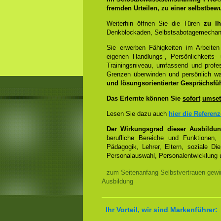
fremden Urteilen, zu einer selbstbew
Weiterhin öffnen Sie die Türen
zu Ih
Denkblockaden, Selbstsabotagemechani
Sie erwerben Fähigkeiten im Arbeiten
eigenen Handlungs-, Persönlichkeits
Trainingsniveau, umfassend und profes
Grenzen überwinden und persönlich 
und lösungsorientierter Gesprächsfü
Das Erlernte können Sie
sofort
umset
Lesen Sie dazu auch
hier die Referen
Der Wirkungsgrad dieser Ausbildu
berufliche Bereiche und Funktionen,
Pädagogik, Lehrer, Eltern, soziale Di
Personalauswahl, Personalentwicklung u
zum Seitenanfang Selbstvertrauen gewi
Ausbildung
Ihr Vorteil, wir sind Markenführer: