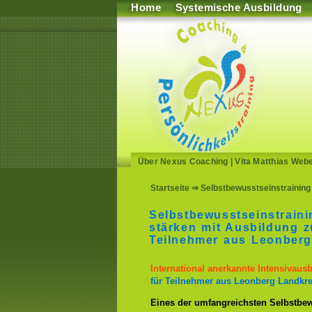
Home
Systemische Ausbildung
Über Nexus Coaching
|
Vita Matthias Web
Startseite
⇒ Selbstbewusstseinstraining 
Selbstbewusstseinstrain
stärken mit Ausbildung z
Teilnehmer aus Leonberg
International anerkannte Intensivaus
für Teilnehmer aus Leonberg Landkre
Eines der umfangreichsten Selbstbew