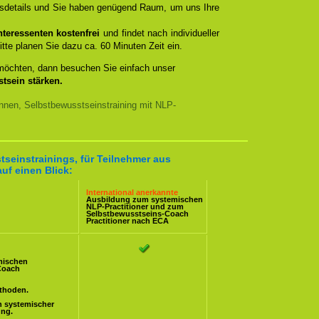
ngsdetails und Sie haben genügend Raum, um uns Ihre
teressenten kostenfrei
und findet nach individueller
itte planen Sie dazu ca. 60 Minuten Zeit ein.
 möchten, dann besuchen Sie einfach unser
tsein stärken.
nnen, Selbstbewusstseinstraining mit NLP-
tseinstrainings, für Teilnehmer aus
uf einen Blick:
International anerkannte
Ausbildung zum systemischen
NLP-Practitioner
und zum
Selbstbewusstseins-Coach
Practitioner nach ECA
mischen
Coach
ethoden.
n systemischer
ung.