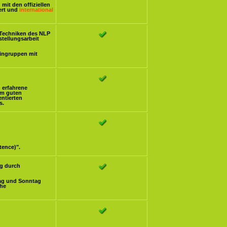
mit den offiziellen
iert und
international
Techniken des NLP
stellungsarbeit
eingruppen mit
h erfahrene
om guten
ntierten
s.
tence)".
g durch
ag und Sonntag
che