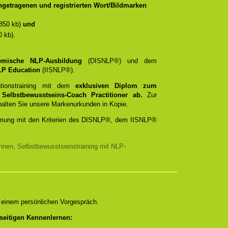
getragenen und registrierten Wort/Bildmarken
850 kb)
und
 kb).
temische NLP-Ausbildung
(DISNLP®) und dem
 NLP Education
(IISNLP®).
ationstraining mit dem
exklusiven Diplom zum
d
Selbstbewusstseins-Coach Practitioner ab.
Zur
rhalten Sie unsere Markenurkunden in Kopie.
timmung mit den Kriterien des DISNLP®, dem IISNLP®
nnen, Selbstbewusstseinstraining mit NLP-
n einem persönlichen Vorgespräch.
seitigen Kennenlernen: