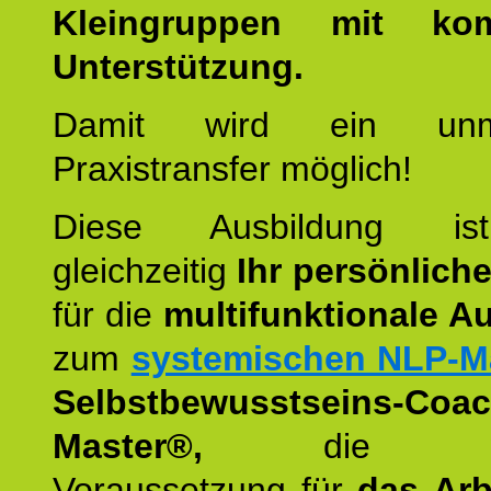
Kleingruppen mit kom
Unterstützung.
Damit wird ein unmit
Praxistransfer möglich!
Diese Ausbildung is
gleichzeitig
Ihr persönlich
für die
multifunktionale A
zum
systemischen NLP-M
Selbstbewusstseins-Coac
Master®,
die wie
Voraussetzung für
das Arb