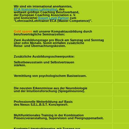
Wir sind ein international anerkanntes,
ECA lizenziertes Lehrinstitut
, des
weltweit größten Coaching Berufsverband,
der European Coaching Association e. V.
und lizenzierter
Expert Level Partner
zum
"Lehrcoach/Lehrtrainer ECA (Master Competence)".
Geld sparen
mit unserer Kompaktausbildung durch
berufsverträgliche Seminarzeiten:
Zwei Ausbildungstage pro Block am Samstag und Sonntag
über zehn Monate. Somit entfallen zusätzliche
Reise- und Übernachtungskosten.
Zusätzliche Ausbildungsschwerpunkte:
Selbstbewusstsein und Selbstvertrauen
stärken.
Vermittlung von psychologischem Basiswissen.
Die neusten Erkenntnisse aus der Neurobiologie
und der Intuitionsforschung (Spiegelneurone).
Professionelle Weiterbildung auf Basis
des Nexus S.E.L.B.S.T. Konzeptes
®
.
Multifunktionales Training in der Kombination
Präsenzveranstaltung, Supervision und Peergruppenarbeit.
Konkrete Literaturhinweise, mit Zugang zur