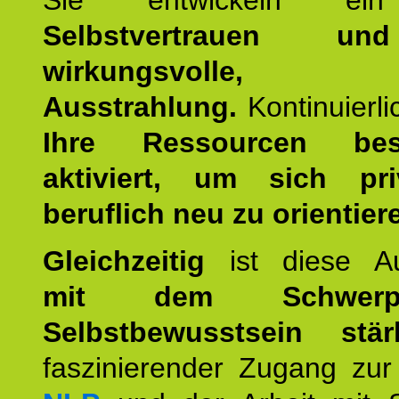
Sie entwickeln ein
Selbstvertrauen u
wirkungsvolle, po
Ausstrahlung.
Kontinuierl
Ihre Ressourcen best
aktiviert, um sich pr
beruflich neu zu orientier
Gleichzeitig
ist diese Au
mit dem Schwerpu
Selbstbewusstsein stär
faszinierender Zugang zur