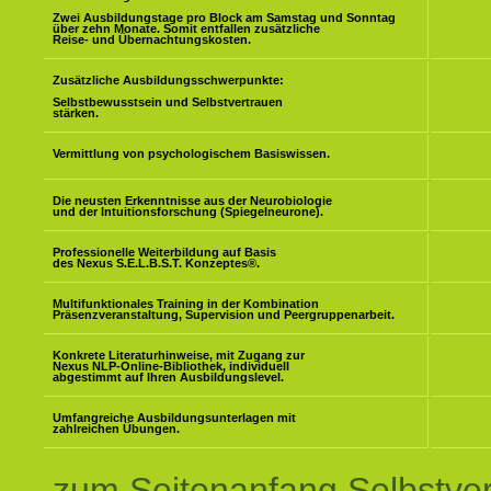
Zwei Ausbildungstage pro Block am Samstag und Sonntag
über zehn Monate. Somit entfallen zusätzliche
Reise- und Übernachtungskosten.
Zusätzliche Ausbildungsschwerpunkte:
Selbstbewusstsein und Selbstvertrauen
stärken.
Vermittlung von psychologischem Basiswissen.
Die neusten Erkenntnisse aus der Neurobiologie
und der Intuitionsforschung (Spiegelneurone).
Professionelle Weiterbildung auf Basis
des Nexus S.E.L.B.S.T. Konzeptes
®
.
Multifunktionales Training in der Kombination
Präsenzveranstaltung, Supervision und Peergruppenarbeit.
Konkrete Literaturhinweise, mit Zugang zur
Nexus NLP-Online-Bibliothek, individuell
abgestimmt auf Ihren Ausbildungslevel.
Umfangreiche Ausbildungsunterlagen mit
zahlreichen Übungen.
zum Seitenanfang Selbstve