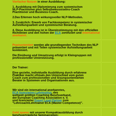
Vierfacher Nutzen
in einer Ausbildung:
1. Ausbildung mit Diplomierung zum systemischen
NLP-Practitioner plus Selbstbewusstseins-Coach
Practitioner und Business-Coach.
2.Das Erlernen hoch wirkungsvoller NLP-Methoden.
3. Zusätzlich: Erwerb von Fachkompetenz in systemischer
Aufstellungsarbeit und systemischer Beratung.
4. Diese Ausbildung ist in Übereinstimmung mit den offiziellen
Richtlinien und den hohen der
ECA
zertifiziert und
international
anerkannt.
Praxisorientiert
werden alle grundlegenden Techniken des NLP
präsentiert und mit Teilen systemischer Aufstellungsarbeit
kombiniert.
Die Einübung und Umsetzung erfolgt in Kleingruppen mit
professioneller Unterstützung.
Der Trainer:
Eine gezielte, individuelle Ausbildung durch erfahrene
Praktiker macht oftmals den Unterschied vom guten
Coach zum professionellen und lösungsorientierten
Berater in Systemen und Organisationen aus.
Wir sind ein international anerkanntes,
ECA lizenziertes Lehrinstitut
, des
weltweit größten Coaching Berufsverband,
der European Coaching Association e. V.
und lizenzierter
Expert Level Partner
zum
"Lehrcoach/Lehrtrainer ECA (Master Competence)".
Geld sparen
mit unserer Kompaktausbildung durch
berufsverträgliche Seminarzeiten: