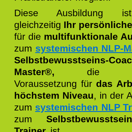
Diese Ausbildung is
gleichzeitig
Ihr persönlich
für die
multifunktionale A
zum
systemischen NLP-M
Selbstbewusstseins-Coac
Master®,
die wie
Voraussetzung für
das Arb
höchstem Niveau
, in der 
zum
systemischen NLP Tr
zum
Selbstbewusstsei
Trainer,
ist.