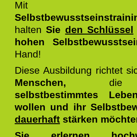
Mit d
Selbstbewusstseinstrai
halten
Sie
den Schlüssel
hohen Selbstbewusstsei
Hand!
Diese Ausbildung richtet s
Menschen,
di
selbstbestimmtes Lebe
wollen und ihr Selbstbe
dauerhaft
stärken möchte
Sie erlernen hochw