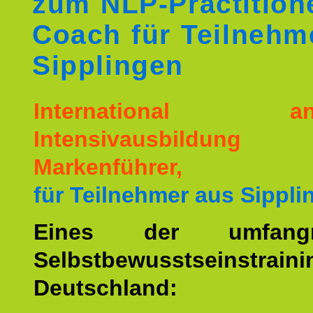
zum NLP-Practition
Coach für Teilnehm
Sipplingen
International ane
Intensivausbildu
Markenführer,
für Teilnehmer aus Sippli
Eines der umfangre
Selbstbewusstseinstrai
Deutschland: